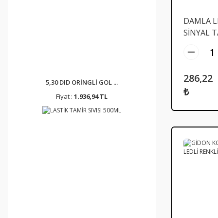
DAMLA L
SİNYAL 
MODEL F
286,22
5,30 DID ORİNGLİ GOL ...
₺
Fiyat :
1.936,94 TL