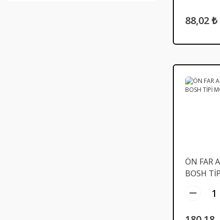
88,02 ₺
ÖN FAR 
BOSH TİP
MODEL 8
180,18