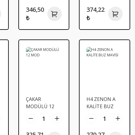
346,50
374,22
₺
₺
ÇAKAR
H4 ZENON A
MODÜLÜ 12
KALİTE BUZ
MOD
MAVİSİ
325,71
270,27