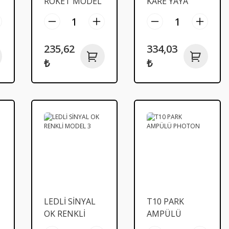
ROKET MODEL
KARE YAYA
8
MODEL 7
235,62
334,03
₺
₺
LEDLİ SİNYAL
T10 PARK
OK RENKLİ
AMPÜLÜ
MODEL 3
PHOTON