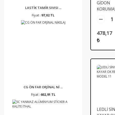
GİDON
LASTİK TAMİR SIVISI ...
KORUMA
LEDLİ RE
Fiyat :
97,02 TL
TAKIM
478,17
₺
CG ÖN FAR ORJİNAL Nİ ...
Fiyat :
602,91 TL
LEDLİ Sİ