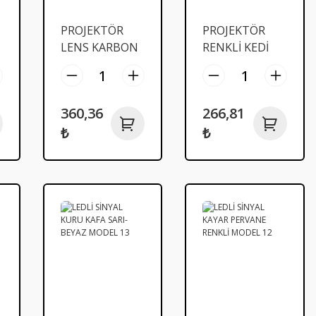
PROJEKTÖR
PROJEKTÖR
LENS KARBON
RENKLİ KEDİ
TEK
GÖZÜ TEK
360,36
266,81
₺
₺