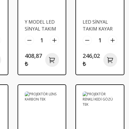
Y MODEL LED
LED SİNYAL
SİNYAL TAKIM
TAKIM KAYAR
LEDLİ MODEL
(SARI) MODEL
FLC
FLC
408,87
246,02
₺
₺