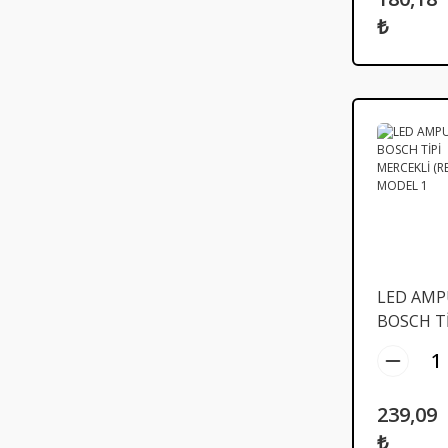
₺
LED AMP
BOSCH Tİ
MERCEKL
(RENKLİ)
MODEL 1
239,09
₺