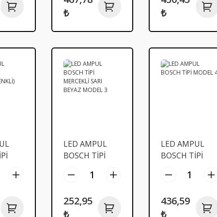
₺
₺
UL
LED AMPUL
LED AMPUL
Pİ
BOSCH TİPİ
BOSCH TİPİ
İ
MERCEKLİ SARI
MODEL 4
BEYAZ MODEL
3
252,95
436,59
₺
₺