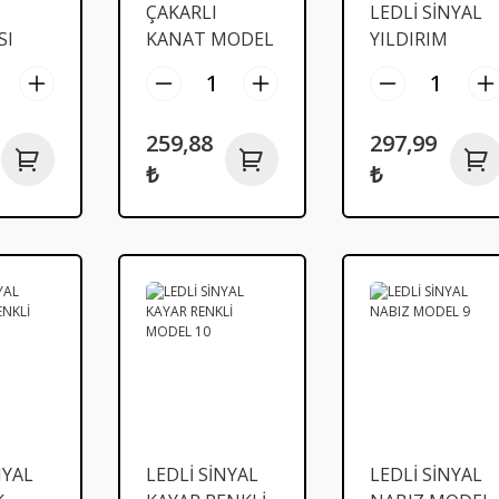
ÇAKARLI
LEDLİ SİNYAL
SI
KANAT MODEL
YILDIRIM
NKLİ
LED RENKLİ
RENKLİ MODE
14
259,88
297,99
₺
₺
NYAL
LEDLİ SİNYAL
LEDLİ SİNYAL