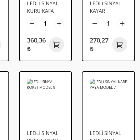
LEDLİ SİNYAL
LEDLİ SİNYAL
KURU KAFA
KAYAR
L
SARI-BEYAZ
PERVANE
MODEL 13
RENKLİ MODEL
12
360,36
270,27
₺
₺
LEDLİ SİNYAL
LEDLİ SİNYAL