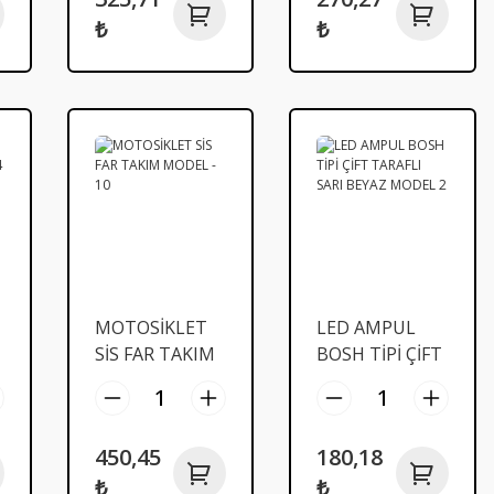
₺
₺
MOTOSİKLET
LED AMPUL
SİS FAR TAKIM
BOSH TİPİ ÇİFT
MODEL - 10
TARAFLI SARI
BEYAZ MODEL
2
450,45
180,18
₺
₺