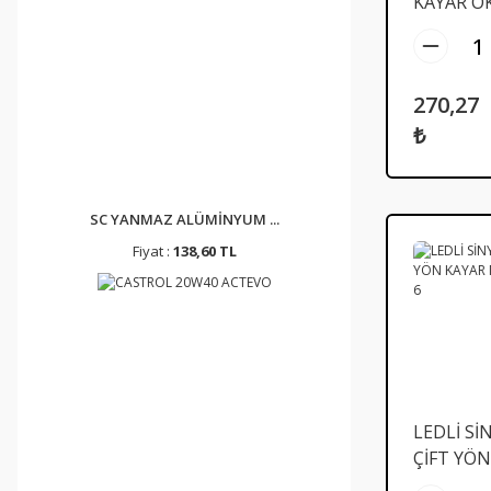
KAYAR O
RENKLİ 
11
270,27
₺
SC YANMAZ ALÜMİNYUM ...
Fiyat :
138,60 TL
LEDLİ Sİ
ÇİFT YÖN
KAYAR M