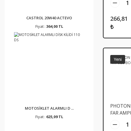
6
266,81
CASTROL 20W40 ACTEVO
₺
Fiyat :
364,00 TL
Yeni
PHOTON
MOTOSİKLET ALARMLI D ...
FAR AMP
Fiyat :
625,09 TL
BOSH TİP