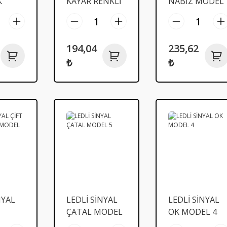
K
KAYAR RENKLİ
NABIZ MODEL
MODEL
MODEL 10
9
194,04
235,62
₺
₺
NYAL
LEDLİ SİNYAL
LEDLİ SİNYAL
ÇATAL MODEL
OK MODEL 4
ODEL
5