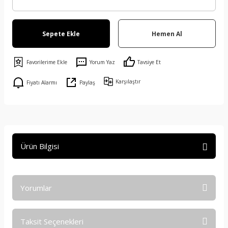
Sepete Ekle
Hemen Al
Yorum Yaz
Tavsiye Et
Karşılaştır
Fiyatı Alarmı
Paylaş
Ürün Bilgisi
Yorumlar
Taksit Seçenekleri