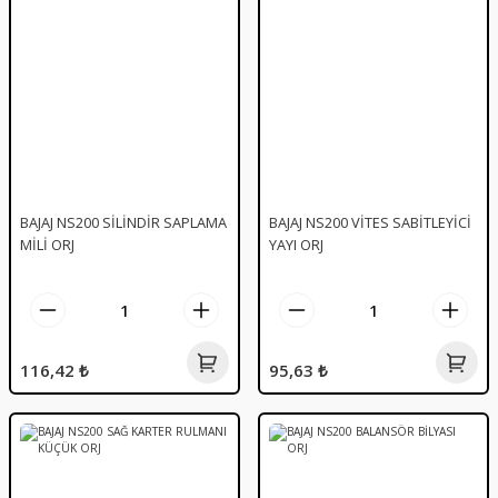
BAJAJ NS200 SİLİNDİR SAPLAMA
BAJAJ NS200 VİTES SABİTLEYİCİ
MİLİ ORJ
YAYI ORJ
116,42 ₺
95,63 ₺