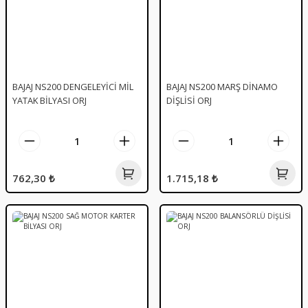
BAJAJ NS200 DENGELEYİCİ MİL
BAJAJ NS200 MARŞ DİNAMO
YATAK BİLYASI ORJ
DİŞLİSİ ORJ
762,30 ₺
1.715,18 ₺