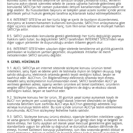
edilmesi sureti ile kendisi aleyhine bir sonucun ortaya çıkmasına itiraz, verilerin
kanuna aykırı olarak işlenmesi sebebi ile zarara uğrama halinde giderilmesi gibi
konularda SATICI'ya her zaman yukarıdaki iletişim kanallarından başvurabilir ve
bilgi alabilir. Bu hususlardaki başvuru ve talepleri yasal azami süreler içinde yerine
getirilecek yahut hukuki gerekçesi tarafına açıklanarak kabul edilmeyebilecektir.
8.4. INTERNET SİTESİ'ne ait her türlü bilgi ve içerik ile bunların düzenlenmesi,
revizyonu ve kısmen/tamamen kullanımı konusunda; SATICI'nın anlaşmasına göre
diğer üçüncü sahıslara ait olanlar hariç; tüm fikri-sınai haklar ve mülkiyet hakları
SATICI'ya aittir.
8.5. SATICI yukarıdaki konularda gerekli görebileceği her türlü değişikliği yapma
hakkını saklı tutar; bu değişiklikler SATICI tarafından INTERNET SİTESİ'nden veya
diğer uygun yöntemler ile duyurulduğu andan itibaren geçerli olur.
8.6. INTERNET SİTESİ'nden ulaşılan diğer sitelerde kendilerine ait gizlilik-güvenlik
politikaları ve kullanım şartları geçerlidir, oluşabilecek ihtilaflar ile menfi
neticelerinden SATICI sorumlu değildir.
9. GENEL HÜKÜMLER
9.1. ALICI, SATICI’ya ait internet sitesinde sözleşme konusu ürünün temel
nitelikleri, satış fiyatı ve ödeme şekli ile teslimata ilişkin ön bilgileri okuyup, bilgi
sahibi olduğunu, elektronik ortamda gerekli teyidi verdiğini kabul, beyan ve
taahhüt eder. ALICI’nın; Ön Bilgilendirmeyi elektronik ortamda teyit etmesi,
mesafeli satış sözleşmesinin kurulmasından evvel, SATICI tarafından ALICI' ya
verilmesi gereken adresi, siparişi verilen ürünlere ait temel özellikleri, ürünlerin
vergiler dâhil fiyatını, ödeme ve teslimat bilgilerini de doğru ve eksiksiz olarak
edindiğini kabul, beyan ve taahhüt eder.
9.2. Sözleşme konusu her bir ürün, 30 günlük yasal süreyi aşmamak kaydı ile
ALICI' nın yerleşim yeri uzaklığına bağlı olarak internet sitesindeki ön bilgiler
kısmında belirtilen süre zarfında ALICI veya ALICI’nın gösterdiği adresteki kişi
ve/veya kuruluşa teslim edilir. Bu süre içinde ürünün ALICI’ya teslim edilememesi
durumunda, ALICI’nın sözleşmeyi feshetme hakkı saklıdır.
9.3. SATICI, Sözleşme konusu ürünü eksiksiz, siparişte belirtilen niteliklere uygun
ve varsa garanti belgeleri, kullanım kılavuzları işin gereği olan bilgi ve belgeler ile
teslim etmeyi, her türlü ayıptan arî olarak yasal mevzuat gereklerine göre sağlam,
standartlara uygun bir şekilde işi doğruluk ve dürüstlük esasları dâhilinde ifa
etmeyi, hizmet kalitesini koruyup yükseltmeyi, işin ifası sırasında gerekli dikkat ve