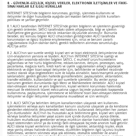
8. - GÜVENLİK-GİZLİLİK, KİŞİSEL VERİLER, ELEKTRONİK İLETİŞİMLER VE FİKRİ-
SINAİ HAKLAR İLE İLGİLİ KURALLAR
INTERNET SİTESİ'nde bilgilerin korunması, gizliliği, işlenmesi-kullanımı ve
iletişimler ile diğer hususlarda aşağıda cari esasları belirtilen gizlilik kuralları-
politikası ve şartlar geçerlidir.
8.1.ALICI tarafından İNTERNET SİTESİ'nde girilen bilgilerin ve işlemlerin güvenliği
için gerekli önlemler, SATICI tarafındaki sistem altyapısında, bilgi ve işlemin
mahiyetine göre günümüz teknik imkanları ölçüsünde alınmıştır. Bununla
beraber, söz konusu bilgiler ALICI cihazından girildiğinden ALICI tarafında
korunmaları ve ilgisiz kişilerce erişilememesi için, virüs ve benzeri zararlı
uygulamalara ilişkin olanlar dahil, gerekli tedbirlerin alınması sorumluluğu
ALICI'ya aittir.
8.2. ALICI'nın sair suretle verdiği kişisel veri ve ticari elektronik iletişimlerine dair
izin-onaylarının yanısıra ve teyiden; ALICI'nın İNTERNET SİTESİ'ne üyeliği ve
alışverişleri sırasında edinilen bilgileri SATICI, C muhtelif ürün/hizmetlerin
sağlanması ve her türlü bilgilendirme, reklam-tanıtım, iletişim, promosyon, satış,
pazarlama, mağaza kartı, kredi kartı ve üyelik uygulamaları amaçlı yapılacak
elektronik ve diğer ticari-sosyal iletişimler için, belirtilenler ve halefleri nezdinde
süresiz olarak veya öngörecekleri süre ile kayda alınabilir, basılı/manyetik arşivlerde
saklanabilir, gerekli görülen hallerde güncellenebilir, paylaşılabilir, aktarılabilir,
transfer edilebilir, kullanılabilir ve sair suretlerle işlenebilir. Bu veriler ayrıca
kanunen gereken durumlarda ilgili Merci ve Mahkemelere iletilebilir. ALICI kişisel
olan-olmayan mevcut ve yeni bilgilerinin, kişisel verilerin korunması hakkında
mevzuat ile elektronik ticaret mevzuatına uygun biçimde yukarıdaki kapsamda
kullanımına, paylaşımına, işlenmesine ve kendisine ticari olan-olmayan elektronik
iletişimler ve diğer iletişimler yapılmasına muvafakat ve izin vermiştir.
8.3. ALICI SATICI'ya belirtilen iletişim kanallarından ulaşarak veri kullanımı-
işlenmelerini ve/veya aynı kanallardan kanuni usulünce ulaşarak ya da kendisine
gönderilen elektronik iletişimlerdeki red hakkını kullanarak iletişimleri her zaman
için durdurabilir. ALICI'nın bu husustaki açık bildirimine göre, kişisel veri işlemleri
ve/veya tarafına iletişimler yasal azami süre içinde durdurulur; ayrıca dilerse,
hukuken muhafazası gerekenler ve/veya mümkün olanlar haricindeki bilgileri, veri
kayıt sisteminden silinir ya da kimliği belli olmayacak biçimde anonim hale getirilir.
ALICI isterse kişisel verilerinin işlenmesi ile ilgili işlemler, aktarıldığı kişiler, eksik
veya yanlış olması halinde düzeltilmesi, düzeltilen bilgilerin ilgili üçüncü kişilere
bildirilmesi, verilerin silinmesi veya yok edilmesi, otomatik sistemler ile analiz