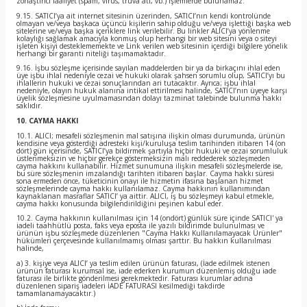
zorlaştırıcı faaliyet (spam, virus, truva atı, vb.) işlemlerde bulunamaz.
9.15. SATICI’ya ait internet sitesinin üzerinden, SATICI’nın kendi kontrolünde
olmayan ve/veya başkaca üçüncü kişilerin sahip olduğu ve/veya işlettiği başka web
sitelerine ve/veya başka içeriklere link verilebilir. Bu linkler ALICI’ya yönlenme
kolaylığı sağlamak amacıyla konmuş olup herhangi bir web sitesini veya o siteyi
işleten kişiyi desteklememekte ve Link verilen web sitesinin içerdiği bilgilere yönelik
herhangi bir garanti niteliği taşımamaktadır.
9.16. İşbu sözleşme içerisinde sayılan maddelerden bir ya da birkaçını ihlal eden
üye işbu ihlal nedeniyle cezai ve hukuki olarak şahsen sorumlu olup, SATICI’yı bu
ihlallerin hukuki ve cezai sonuçlarından ari tutacaktır. Ayrıca; işbu ihlal
nedeniyle, olayın hukuk alanına intikal ettirilmesi halinde, SATICI’nın üyeye karşı
üyelik sözleşmesine uyulmamasından dolayı tazminat talebinde bulunma hakkı
saklıdır.
10. CAYMA HAKKI
10.1. ALICI; mesafeli sözleşmenin mal satışına ilişkin olması durumunda, ürünün
kendisine veya gösterdiği adresteki kişi/kuruluşa teslim tarihinden itibaren 14 (on
dört) gün içerisinde, SATICI’ya bildirmek şartıyla hiçbir hukuki ve cezai sorumluluk
üstlenmeksizin ve hiçbir gerekçe göstermeksizin malı reddederek sözleşmeden
cayma hakkını kullanabilir. Hizmet sunumuna ilişkin mesafeli sözleşmelerde ise,
bu süre sözleşmenin imzalandığı tarihten itibaren başlar. Cayma hakkı süresi
sona ermeden önce, tüketicinin onayı ile hizmetin ifasına başlanan hizmet
sözleşmelerinde cayma hakkı kullanılamaz. Cayma hakkının kullanımından
kaynaklanan masraflar SATICI’ ya aittir. ALICI, iş bu sözleşmeyi kabul etmekle,
cayma hakkı konusunda bilgilendirildiğini peşinen kabul eder.
10.2. Cayma hakkının kullanılması için 14 (ondört) günlük süre içinde SATICI' ya
iadeli taahhütlü posta, faks veya eposta ile yazılı bildirimde bulunulması ve
ürünün işbu sözleşmede düzenlenen "Cayma Hakkı Kullanılamayacak Ürünler"
hükümleri çerçevesinde kullanılmamış olması şarttır. Bu hakkın kullanılması
halinde,
a) 3. kişiye veya ALICI’ ya teslim edilen ürünün faturası, (İade edilmek istenen
ürünün faturası kurumsal ise, iade ederken kurumun düzenlemiş olduğu iade
faturası ile birlikte gönderilmesi gerekmektedir. Faturası kurumlar adına
düzenlenen sipariş iadeleri İADE FATURASI kesilmediği takdirde
tamamlanamayacaktır.)