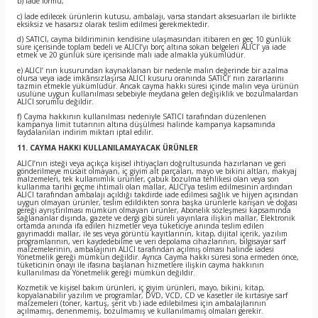
b) İade formu,
c) İade edilecek ürünlerin kutusu, ambalajı, varsa standart aksesuarları ile birlikte
eksiksiz ve hasarsız olarak teslim edilmesi gerekmektedir.
d) SATICI, cayma bildiriminin kendisine ulaşmasından itibaren en geç 10 günlük
süre içerisinde toplam bedeli ve ALICI’yı borç altına sokan belgeleri ALICI’ ya iade
etmek ve 20 günlük süre içerisinde malı iade almakla yükümlüdür.
e) ALICI’ nın kusurundan kaynaklanan bir nedenle malın değerinde bir azalma
olursa veya iade imkânsızlaşırsa ALICI kusuru oranında SATICI’ nın zararlarını
tazmin etmekle yükümlüdür. Ancak cayma hakkı süresi içinde malın veya ürünün
usulüne uygun kullanılması sebebiyle meydana gelen değişiklik ve bozulmalardan
ALICI sorumlu değildir.
f) Cayma hakkının kullanılması nedeniyle SATICI tarafından düzenlenen
kampanya limit tutarının altına düşülmesi halinde kampanya kapsamında
faydalanılan indirim miktarı iptal edilir.
11. CAYMA HAKKI KULLANILAMAYACAK ÜRÜNLER
ALICI’nın isteği veya açıkça kişisel ihtiyaçları doğrultusunda hazırlanan ve geri
gönderilmeye müsait olmayan, iç giyim alt parçaları, mayo ve bikini altları, makyaj
malzemeleri, tek kullanımlık ürünler, çabuk bozulma tehlikesi olan veya son
kullanma tarihi geçme ihtimali olan mallar, ALICI’ya teslim edilmesinin ardından
ALICI tarafından ambalajı açıldığı takdirde iade edilmesi sağlık ve hijyen açısından
uygun olmayan ürünler, teslim edildikten sonra başka ürünlerle karışan ve doğası
gereği ayrıştırılması mümkün olmayan ürünler, Abonelik sözleşmesi kapsamında
sağlananlar dışında, gazete ve dergi gibi süreli yayınlara ilişkin mallar, Elektronik
ortamda anında ifa edilen hizmetler veya tüketiciye anında teslim edilen
gayrimaddi mallar, ile ses veya görüntü kayıtlarının, kitap, dijital içerik, yazılım
programlarının, veri kaydedebilme ve veri depolama cihazlarının, bilgisayar sarf
malzemelerinin, ambalajının ALICI tarafından açılmış olması halinde iadesi
Yönetmelik gereği mümkün değildir. Ayrıca Cayma hakkı süresi sona ermeden önce,
tüketicinin onayı ile ifasına başlanan hizmetlere ilişkin cayma hakkının
kullanılması da Yönetmelik gereği mümkün değildir.
Kozmetik ve kişisel bakım ürünleri, iç giyim ürünleri, mayo, bikini, kitap,
kopyalanabilir yazılım ve programlar, DVD, VCD, CD ve kasetler ile kırtasiye sarf
malzemeleri (toner, kartuş, şerit vb.) iade edilebilmesi için ambalajlarının
açılmamış, denenmemiş, bozulmamış ve kullanılmamış olmaları gerekir.