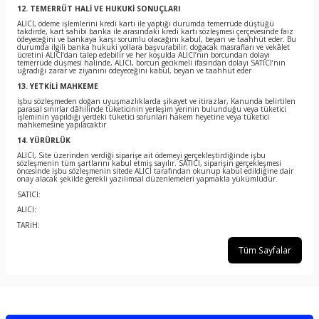
12. TEMERRÜT HALİ VE HUKUKİ SONUÇLARI
ALICI, ödeme işlemlerini kredi kartı ile yaptığı durumda temerrüde düştüğü
takdirde, kart sahibi banka ile arasındaki kredi kartı sözleşmesi çerçevesinde faiz
ödeyeceğini ve bankaya karşı sorumlu olacağını kabul, beyan ve taahhüt eder. Bu
durumda ilgili banka hukuki yollara başvurabilir; doğacak masrafları ve vekâlet
ücretini ALICI’dan talep edebilir ve her koşulda ALICI’nın borcundan dolayı
temerrüde düşmesi halinde, ALICI, borcun gecikmeli ifasından dolayı SATICI’nın
uğradığı zarar ve ziyanını ödeyeceğini kabul, beyan ve taahhüt eder
13. YETKİLİ MAHKEME
İşbu sözleşmeden doğan uyuşmazlıklarda şikayet ve itirazlar, Kanunda belirtilen
parasal sınırlar dâhilinde tüketicinin yerleşim yerinin bulunduğu veya tüketici
işleminin yapıldığı yerdeki tüketici sorunları hakem heyetine veya tüketici
mahkemesine yapılacaktır
14. YÜRÜRLÜK
ALICI, Site üzerinden verdiği siparişe ait ödemeyi gerçekleştirdiğinde işbu
sözleşmenin tüm şartlarını kabul etmiş sayılır. SATICI, siparişin gerçekleşmesi
öncesinde işbu sözleşmenin sitede ALICI tarafından okunup kabul edildiğine dair
onay alacak şekilde gerekli yazılımsal düzenlemeleri yapmakla yükümlüdür.
SATICI:
ALICI:
TARİH:
Tüm Sayfalar