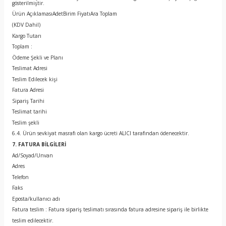
gösterilmiştir.
Ürün AçıklamasıAdetBirim FiyatıAra Toplam
(KDV Dahil)
Kargo Tutarı
Toplam :
Ödeme Şekli ve Planı
Teslimat Adresi
Teslim Edilecek kişi
Fatura Adresi
Sipariş Tarihi
Teslimat tarihi
Teslim şekli
6.4. Ürün sevkiyat masrafı olan kargo ücreti ALICI tarafından ödenecektir.
7. FATURA BİLGİLERİ
Ad/Soyad/Unvan
Adres
Telefon
Faks
Eposta/kullanıcı adı
Fatura teslim : Fatura sipariş teslimatı sırasında fatura adresine sipariş ile birlikte
teslim edilecektir.