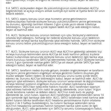
özeni göstermeyi, ihtiyat ve öngörü ile hareket etmeyi kabul, beyan ve taahhüt
eder.
9.4. SATICI, sözleşmeden doğan ifa yükümlülüğünün süresi dolmadan ALICI’yı
bilgilendirmek ve açıkça onayını almak suretiyle eşit kalite ve fiyatta farklı bir ürün
tedarik edebilir.
9.5. SATICI, sipariş konusu ürün veya hizmetin yerine getirilmesinin
imkânsızlaşması halinde sözleşme konusu yükümlülüklerini yerine getiremezse,
bu durumu, öğrendiği tarihten itibaren 3 gün içinde yazılı olarak tüketiciye
bildireceğini, 14 günlük süre içinde toplam bedeli ALICI’ya iade edeceğini kabul,
beyan ve taahhüt eder.
9.6. ALICI, Sözleşme konusu ürünün teslimatı için işbu Sözleşme’yi elektronik
ortamda teyit edeceğini, herhangi bir nedenle sözleşme konusu ürün bedelinin
ödenmemesi ve/veya banka kayıtlarında iptal edilmesi halinde, SATICI’nın sözleşme
konusu ürünü teslim yükümlülüğünün sona ereceğini kabul, beyan ve taahhüt
eder.
9.7. ALICI, Sözleşme konusu ürünün ALICI veya ALICI’nın gösterdiği adresteki kişi
ve/veya kuruluşa tesliminden sonra ALICI'ya ait kredi kartının yetkisiz kişilerce
haksız kullanılması sonucunda sözleşme konusu ürün bedelinin ilgili banka veya
finans kuruluşu tarafından SATICI'ya ödenmemesi halinde, ALICI Sözleşme konusu
ürünü 3 gün içerisinde nakliye gideri SATICI’ya ait olacak şekilde SATICI’ya iade
edeceğini kabul, beyan ve taahhüt eder.
9.8. SATICI, tarafların iradesi dışında gelişen, önceden öngörülemeyen ve tarafların
borçlarını yerine getirmesini engelleyici ve/veya geciktirici hallerin oluşması gibi
mücbir sebepler halleri nedeni ile sözleşme konusu ürünü süresi içinde teslim
edemez ise, durumu ALICI'ya bildireceğini kabul, beyan ve taahhüt eder. ALICI da
siparişin iptal edilmesini, sözleşme konusu ürünün varsa emsali ile değiştirilmesini
ve/veya teslimat süresinin engelleyici durumun ortadan kalkmasına kadar
ertelenmesini SATICI’dan talep etme hakkını haizdir. ALICI tarafından siparişin
iptal edilmesi halinde ALICI’nın nakit ile yaptığı ödemelerde, ürün tutarı 14 gün
içinde kendisine nakden ve defaten ödenir. ALICI’nın kredi kartı ile yaptığı
ödemelerde ise, ürün tutarı, siparişin ALICI tarafından iptal edilmesinden sonra 14
gün içerisinde ilgili bankaya iade edilir. ALICI, SATICI tarafından kredi kartına iade
edilen tutarın banka tarafından ALICI hesabına yansıtılmasına ilişkin ortalama
sürecin 2 ile 3 haftayı bulabileceğini, bu tutarın bankaya iadesinden sonra
ALICI’nın hesaplarına yansıması halinin tamamen banka işlem süreci ile ilgili
olduğundan, ALICI, olası gecikmeler için SATICI’yı sorumlu tutamayacağını kabul,