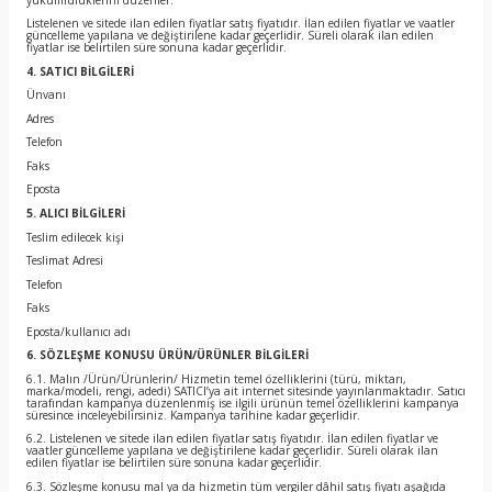
Listelenen ve sitede ilan edilen fiyatlar satış fiyatıdır. İlan edilen fiyatlar ve vaatler
güncelleme yapılana ve değiştirilene kadar geçerlidir. Süreli olarak ilan edilen
fiyatlar ise belirtilen süre sonuna kadar geçerlidir.
4. SATICI BİLGİLERİ
Ünvanı
Adres
Telefon
Faks
Eposta
5. ALICI BİLGİLERİ
Teslim edilecek kişi
Teslimat Adresi
Telefon
Faks
Eposta/kullanıcı adı
6. SÖZLEŞME KONUSU ÜRÜN/ÜRÜNLER BİLGİLERİ
6.1. Malın /Ürün/Ürünlerin/ Hizmetin temel özelliklerini (türü, miktarı,
marka/modeli, rengi, adedi) SATICI’ya ait internet sitesinde yayınlanmaktadır. Satıcı
tarafından kampanya düzenlenmiş ise ilgili ürünün temel özelliklerini kampanya
süresince inceleyebilirsiniz. Kampanya tarihine kadar geçerlidir.
6.2. Listelenen ve sitede ilan edilen fiyatlar satış fiyatıdır. İlan edilen fiyatlar ve
vaatler güncelleme yapılana ve değiştirilene kadar geçerlidir. Süreli olarak ilan
edilen fiyatlar ise belirtilen süre sonuna kadar geçerlidir.
6.3. Sözleşme konusu mal ya da hizmetin tüm vergiler dâhil satış fiyatı aşağıda