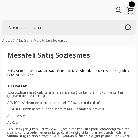
Anasayfa
Sayfalar
Mesafeli Satış Sözleşmesi
Mesafeli Satış Sözleşmesi
**ÖRNEKTİR. KULLANMADAN ÖNCE KENDİ SİTENİZE UYGUN BİR ŞEKİLDE
DÜZENLEYİNİZ**
1.TARAFLAR
İşbu Sözleşme aşağıdaki taraflar arasında aşağıda belirtilen hüküm ve şartlar
çerçevesinde imzalanmıştır.
A.‘ALICI’ ; (sözleşmede bundan sonra "ALICI" olarak anılacaktır)
B.‘SATICI’ ; (sözleşmede bundan sonra "SATICI" olarak anılacaktır)
AD- SOYAD:
ADRES:
İş bu sözleşmeyi kabul etmekle ALICI, sözleşme konusu siparişi onayladığı takdirde
sipariş konusu bedeli ve varsa kargo ücreti, vergi gibi belirtilen ek ücretleri ödeme
yükümlülüğü altına gireceğini ve bu konuda bilgilendirildiğini peşinen kabul eder.