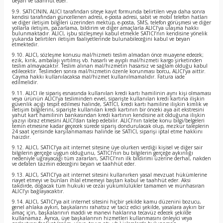
beyan ve taahhüt eder.
9.9. SATICININ, ALICI tarafından siteye kayıt formunda belirtilen veya daha sonra
kendisi tarafından güncellenen adresi, e-posta adresi, sabit ve mobil telefon hatları
ve diğer iletişim bilgileri üzerinden mektup, e-posta, SMS, telefon görüşmesi ve diğer
yollarla iletişim, pazarlama, bildirim ve diğer amaçlarla ALICI’ya ulaşma hakkı
bulunmaktadır. ALICI, işbu sözleşmeyi kabul etmekle SATICI’nın kendisine yönelik
yukarıda belirtilen iletişim faaliyetlerinde bulunabileceğini kabul ve beyan
etmektedir.
9.10. ALICI, sözleşme konusu mal/hizmeti teslim almadan önce muayene edecek;
ezik, kırık, ambalajı yırtılmış vb. hasarlı ve ayıplı mal/hizmeti kargo şirketinden
teslim almayacaktır. Teslim alınan mal/hizmetin hasarsız ve sağlam olduğu kabul
edilecektir. Teslimden sonra mal/hizmetin özenle korunması borcu, ALICI’ya aittir.
Cayma hakkı kullanılacaksa mal/hizmet kullanılmamalıdır. Fatura iade
edilmelidir.
9.11. ALICI ile sipariş esnasında kullanılan kredi kartı hamilinin aynı kişi olmaması
veya ürünün ALICI’ya tesliminden evvel, siparişte kullanılan kredi kartına ilişkin
güvenlik açığı tespit edilmesi halinde, SATICI, kredi kartı hamiline ilişkin kimlik ve
iletişim bilgilerini, siparişte kullanılan kredi kartının bir önceki aya ait ekstresini
yahut kart hamilinin bankasından kredi kartının kendisine ait olduğuna ilişkin
yazıyı ibraz etmesini ALICI’dan talep edebilir. ALICI’nın talebe konu bilgi/belgeleri
temin etmesine kadar geçecek sürede sipariş dondurulacak olup, mezkur taleplerin
24 saat içerisinde karşılanmaması halinde ise SATICI, siparişi iptal etme hakkını
haizdir.
9.12. ALICI, SATICI’ya ait internet sitesine üye olurken verdiği kişisel ve diğer sair
bilgilerin gerçeğe uygun olduğunu, SATICI’nın bu bilgilerin gerçeğe aykırılığı
nedeniyle uğrayacağı tüm zararları, SATICI’nın ilk bildirimi üzerine derhal, nakden
ve defaten tazmin edeceğini beyan ve taahhüt eder.
9.13. ALICI, SATICI’ya ait internet sitesini kullanırken yasal mevzuat hükümlerine
riayet etmeyi ve bunları ihlal etmemeyi baştan kabul ve taahhüt eder. Aksi
takdirde, doğacak tüm hukuki ve cezai yükümlülükler tamamen ve münhasıran
ALICI’yı bağlayacaktır.
9.14. ALICI, SATICI’ya ait internet sitesini hiçbir şekilde kamu düzenini bozucu,
genel ahlaka aykırı, başkalarını rahatsız ve taciz edici şekilde, yasalara aykırı bir
amaç için, başkalarının maddi ve manevi haklarına tecavüz edecek şekilde
kullanamaz. Ayrıca, üye başkalarının hizmetleri kullanmasını önleyici veya