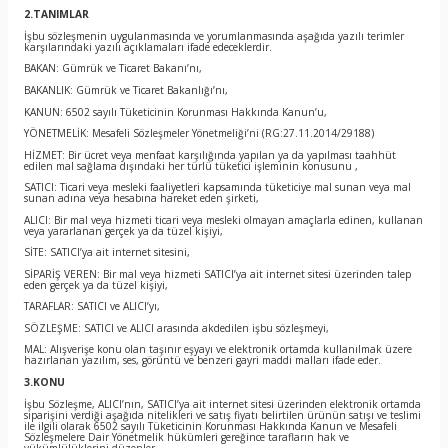
2.TANIMLAR
İşbu sözleşmenin uygulanmasında ve yorumlanmasında aşağıda yazılı terimler
karşılarındaki yazılı açıklamaları ifade edeceklerdir.
BAKAN: Gümrük ve Ticaret Bakanı’nı,
BAKANLIK: Gümrük ve Ticaret Bakanlığı’nı,
KANUN: 6502 sayılı Tüketicinin Korunması Hakkında Kanun’u,
YÖNETMELİK: Mesafeli Sözleşmeler Yönetmeliği’ni (RG:27.11.2014/29188)
HİZMET: Bir ücret veya menfaat karşılığında yapılan ya da yapılması taahhüt
edilen mal sağlama dışındaki her türlü tüketici işleminin konusunu ,
SATICI: Ticari veya mesleki faaliyetleri kapsamında tüketiciye mal sunan veya mal
sunan adına veya hesabına hareket eden şirketi,
ALICI: Bir mal veya hizmeti ticari veya mesleki olmayan amaçlarla edinen, kullanan
veya yararlanan gerçek ya da tüzel kişiyi,
SİTE: SATICI’ya ait internet sitesini,
SİPARİŞ VEREN: Bir mal veya hizmeti SATICI’ya ait internet sitesi üzerinden talep
eden gerçek ya da tüzel kişiyi,
TARAFLAR: SATICI ve ALICI’yı,
SÖZLEŞME: SATICI ve ALICI arasında akdedilen işbu sözleşmeyi,
MAL: Alışverişe konu olan taşınır eşyayı ve elektronik ortamda kullanılmak üzere
hazırlanan yazılım, ses, görüntü ve benzeri gayri maddi malları ifade eder.
3.KONU
İşbu Sözleşme, ALICI’nın, SATICI’ya ait internet sitesi üzerinden elektronik ortamda
siparişini verdiği aşağıda nitelikleri ve satış fiyatı belirtilen ürünün satışı ve teslimi
ile ilgili olarak 6502 sayılı Tüketicinin Korunması Hakkında Kanun ve Mesafeli
Sözleşmelere Dair Yönetmelik hükümleri gereğince tarafların hak ve
yükümlülüklerini düzenler.