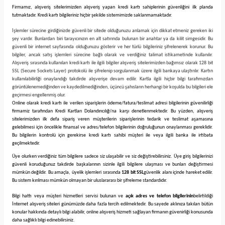
Firmamız
, alışveriş sitelerimizden alışveriş yapan kredi kartı sahiplerinin güvenliğini ilk planda
tutmaktadır. Kredi kartı bilgileriniz hiçbir şekilde sistemimizde saklanmamaktadır.
İşlemler sürecine girdiğinizde güvenli bir sitede olduğunuzu anlamak için dikkat etmeniz gereken iki
şey vardır. Bunlardan biri tarayıcınızın en alt satırında bulunan bir anahtar ya da kilit simgesidir. Bu
güvenli bir internet sayfasında olduğunuzu gösterir ve her türlü bilgileriniz şifrelenerek korunur. Bu
bilgiler, ancak satış işlemleri sürecine bağlı olarak ve verdiğiniz talimat istikametinde kullanılır.
Alışveriş sırasında kullanılan kredi kartı ile ilgili bilgiler alışveriş sitelerimizden bağımsız olarak 128 bit
SSL (Secure Sockets Layer) protokolü ile şifrelenip sorgulanmak üzere ilgili bankaya ulaştırılır. Kartın
kullanılabilirliği onaylandığı takdirde alışverişe devam edilir. Kartla ilgili hiçbir bilgi tarafımızdan
görüntülenemediğinden ve kaydedilmediğinden, üçüncü şahısların herhangi bir koşulda bu bilgileri ele
geçirmesi engellenmiş olur.
Online olarak kredi kartı ile verilen siparişlerin ödeme/fatura/teslimat adresi bilgilerinin güvenilirliği
firmamiz tarafından Kredi Kartları Dolandırıcılığı'na karşı denetlenmektedir. Bu yüzden, alışveriş
sitelerimizden ilk defa sipariş veren müşterilerin siparişlerinin tedarik ve teslimat aşamasına
gelebilmesi için öncelikle finansal ve adres/telefon bilgilerinin doğruluğunun onaylanması gereklidir.
Bu bilgilerin kontrolü için gerekirse kredi kartı sahibi müşteri ile veya ilgili banka ile irtibata
geçilmektedir.
Üye olurken verdiğiniz tüm bilgilere sadece siz ulaşabilir ve siz değiştirebilirsiniz. Üye giriş bilgilerinizi
güvenli koruduğunuz takdirde başkalarının sizinle ilgili bilgilere ulaşması ve bunları değiştirmesi
mümkün değildir. Bu amaçla, üyelik işlemleri sırasında
128 bit SSL
güvenlik alanı içinde hareket edilir.
Bu sistem kırılması mümkün olmayan bir uluslararası bir şifreleme standardıdır.
Bilgi hattı veya müşteri hizmetleri servisi bulunan ve
açık adres ve telefon bilgilerinin
belirtildiği
İnternet alışveriş siteleri günümüzde daha fazla tercih edilmektedir. Bu sayede aklınıza takılan bütün
konular hakkında detaylı bilgi alabilir, online alışveriş hizmeti sağlayan firmanın güvenirliği konusunda
daha sağlıklı bilgi edinebilirsiniz.