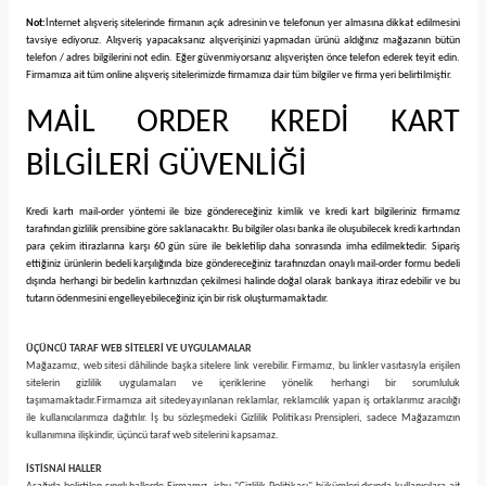
Not:
İnternet alışveriş sitelerinde firmanın açık adresinin ve telefonun yer almasına dikkat edilmesini
tavsiye ediyoruz. Alışveriş yapacaksanız alışverişinizi yapmadan ürünü aldığınız mağazanın bütün
telefon / adres bilgilerini not edin. Eğer güvenmiyorsanız alışverişten önce telefon ederek teyit edin.
Firmamıza ait tüm online alışveriş sitelerimizde firmamıza dair tüm bilgiler ve firma yeri belirtilmiştir.
MAİL ORDER KREDİ KART
BİLGİLERİ GÜVENLİĞİ
Kredi kartı mail-order yöntemi ile bize göndereceğiniz kimlik ve kredi kart bilgileriniz firmamız
tarafından gizlilik prensibine göre saklanacaktır. Bu bilgiler olası banka ile oluşubilecek kredi kartından
para çekim itirazlarına karşı 60 gün süre ile bekletilip daha sonrasında imha edilmektedir. Sipariş
ettiğiniz ürünlerin bedeli karşılığında bize göndereceğiniz tarafınızdan onaylı mail-order formu bedeli
dışında herhangi bir bedelin kartınızdan çekilmesi halinde doğal olarak bankaya itiraz edebilir ve bu
tutarın ödenmesini engelleyebileceğiniz için bir risk oluşturmamaktadır.
ÜÇÜNCÜ TARAF WEB SİTELERİ VE UYGULAMALAR
Mağazamız, web sitesi dâhilinde başka sitelere link verebilir. Firmamız, bu linkler vasıtasıyla erişilen
sitelerin gizlilik uygulamaları ve içeriklerine yönelik herhangi bir sorumluluk
taşımamaktadır.
Firmamıza ait sitede
yayınlanan reklamlar, reklamcılık yapan iş ortaklarımız aracılığı
ile kullanıcılarımıza dağıtılır. İş bu sözleşmedeki Gizlilik Politikası Prensipleri, sadece Mağazamızın
kullanımına ilişkindir, üçüncü taraf web sitelerini kapsamaz.
İSTİSNAİ HALLER