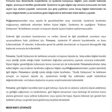
Firmamız bazı dönemlerde müşterilerine ve üyelerine kampanya bilgileri, yeni ürünler hakkında
bilgiler, promosyon teklifleri gönderebilir. Üyelerimiz bu gibi bilgileri alıp almama konusunda her türlü
seçimi üye olurken yapabilir, sonrasında üye girişi yaptıktan sonra hesap bilgileri bölümünden bu
seçimi değiştirilebilir ya da kendisine gelen bilgilendirme iletisindeki linkle bildirim yapabilir.
Mağazamız
üzerinden veya eposta ile gerçekleştirilen onay sürecinde, üyelerimiz tarafından
mağazamıza elektronik ortamdan iletilen kişisel bilgiler, Üyelerimiz ile yaptığımız "Kullanıcı
Sözleşmesi" ile belirlenen amaçlar ve kapsam dışında üçüncü kişilere açıklanmayacaktır.
Sistemle ilgili sorunların tanımlanması ve verilen hizmet ile ilgili çıkabilecek sorunların veya
uyuşmazlıkların hızla çözülmesi için,
Firmamız
, üyelerinin IP adresini kaydetmekte ve bunu
kullanmaktadır. IP adresleri, kullanıcıları genel bir şekilde tanımlamak ve kapsamlı demografik bilgi
toplamak amacıyla da kullanılabilir.
Firmamız
, Üyelik Sözleşmesi ile belirlenen amaçlar ve kapsam dışında da, talep edilen bilgileri kendisi
veya işbirliği içinde olduğu kişiler tarafından doğrudan pazarlama yapmak amacıyla kullanabilir.
Kişisel bilgiler, gerektiğinde kullanıcıyla temas kurmak için de kullanılabilir.
Firmamız
tarafından talep
edilen bilgiler veya kullanıcı tarafından sağlanan bilgiler veya
Mağazamız
üzerinden yapılan işlemlerle
ilgili bilgiler;
Firmamız
ve işbirliği içinde olduğu kişiler tarafından, "Üyelik Sözleşmesi" ile belirlenen
amaçlar ve kapsam dışında da, üyelerimizin kimliği ifşa edilmeden çeşitli istatistiksel
değerlendirmeler, veri tabanı oluşturma ve pazar araştırmalarında kullanılabilir.
Firmamız
, gizli bilgileri kesinlikle özel ve gizli tutmayı, bunu bir sır saklama yükümü olarak addetmeyi
ve gizliliğin sağlanması ve sürdürülmesi, gizli bilginin tamamının veya herhangi bir kısmının kamu
alanına girmesini veya yetkisiz kullanımını veya üçüncü bir kişiye ifşasını önlemek için gerekli tüm
tedbirleri almayı ve gerekli özeni göstermeyi taahhüt etmektedir.
KREDİ KARTI GÜVENLİĞİ