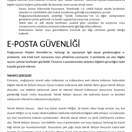
Aşağıda belirtilen sınırlı hallerde Firmamız, işbu "Gizlilik Politikası" hükümleri dışında kullanıcılara ait
bilgileri üçüncü kişilere açıklayabilir. Bu durumlar sınırlı sayıda olmak üzere;
Kanun, Kanun Hükmünde Kararname, Yönetmelik v.b. yetkili hukuki otorite tarafından
çıkarılan ve yürürlülükte olan hukuk kurallarının getirdiği zorunluluklara uymak;
Mağazamızınkullanıcılarla akdettiği "Üyelik Sözleşmesi"'nin ve diğer sözleşmelerin
gereklerini yerine getirmek ve bunları uygulamaya koymak amacıyla;
Yetkili idari ve adli otorite tarafından usulüne göre yürütülen bir araştırma veya
soruşturmanın yürütümü amacıyla kullanıcılarla ilgili bilgi talep edilmesi;
Kullanıcıların hakları veya güvenliklerini korumak için bilgi vermenin gerekli olduğu
hallerdir.
E-POSTA GÜVENLİĞİ
Mağazamızın Müşteri Hizmetleri’ne, herhangi bir siparişinizle ilgili olarak göndereceğiniz e-
postalarda, asla kredi kartı numaranızı veya şifrelerinizi yazmayınız. E-postalarda yer alan bilgiler
üçüncü şahıslar tarafından görülebilir. Firmamız e-postalarınızdan aktarılan bilgilerin güvenliğini hiçbir
koşulda garanti edemez.
TARAYICI ÇEREZLERİ
Firmamız, mağazamızı ziyaret eden kullanıcılar ve kullanıcıların web sitesini kullanımı hakkındaki
bilgileri teknik bir iletişim dosyası (Çerez-Cookie) kullanarak elde edebilir. Bahsi geçen teknik iletişim
dosyaları, ana bellekte saklanmak üzere bir internet sitesinin kullanıcının tarayıcısına (browser)
gönderdiği küçük metin dosyalarıdır. Teknik iletişim dosyası site hakkında durum ve tercihleri
saklayarak İnternet'in kullanımını kolaylaştırır.
Teknik iletişim dosyası, siteyi kaç kişinin ziyaret ettiğini, bir kişinin siteyi hangi amaçla, kaç kez
ziyaret ettiğini ve ne kadar sitede kaldıkları hakkında istatistiksel bilgileri elde etmeye ve kullanıcılar
için özel tasarlanmış kullanıcı sayfalarından dinamik olarak reklam ve içerik üretilmesine yardımcı
olur. Teknik iletişim dosyası, ana bellekte veya e-postanızdan veri veya başkaca herhangi bir kişisel
bilgi almak için tasarlanmamıştır. Tarayıcıların pek çoğu başta teknik iletişim dosyasını kabul eder