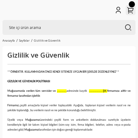
Anasayfa
Sayfalar
Gizlilik ve Güvenlik
Gizlilik ve Güvenlik
**ÖRNEKTİR. KULLANMADAN ÖNCE KENDİ SİTENİZE UYGUN BİR ŞEKİLDE DÜZENLEYİNİZ**
GİZLİLİK VE GÜVENLİK POLİTİKASI
Mağazamızda verilen tüm servisler ve
,…………
adresinde kayıtlı
……………….Şti.
firmamıza aittir ve
firmamız tarafından işletilir.
Firmamız,
çeşitli amaçlarla kişisel veriler toplayabilir. Aşağıda, toplanan kişisel verilerin nasıl ve ne
şekilde toplandığı, bu verilerin nasıl ve ne şekilde korunduğu belirtilmiştir.
Üyelik veya
Mağazamız
üzerindeki çeşitli form ve anketlerin doldurulması suretiyle üyelerin
kendileriyle ilgili bir takım kişisel bilgileri (isim-soy isim, firma bilgileri, telefon, adres veya e-posta
adresleri gibi)
Mağazamız
tarafından işin doğası gereği toplanmaktadır.