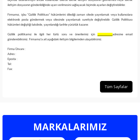
biçimde tasarlanmıştır ancak kullanıcılar dilerse teknik iletişim dosyasının gelmemesi veya teknik
iletişim dosyasının gönderildiğinde uyarı verilmesini sağlayacak biçimde ayarları değiştirebilirler.
Firmamız, işbu "Gizlilik Politikası" hükümlerini dilediği zaman sitede yayınlamak veya kullanıcılara
elektronik posta göndermek veya sitesinde yayınlamak suretiyle değiştirebilir. Gizlilik Politikası
hükümleri değiştiği takdirde, yayınlandığı tarihte yürürlük kazanır.
Gizlilik politikamız ile ilgili her türlü soru ve önerileriniz için
………………..
adresine email
gönderebilirsiniz. Firmamız’a ait aşağıdaki iletişim bilgilerinden ulaşabilirsiniz.
Firma Ünvanı :
Adres :
Eposta :
Tel:
Fax:
Tüm Sayfalar
MARKALARIMIZ