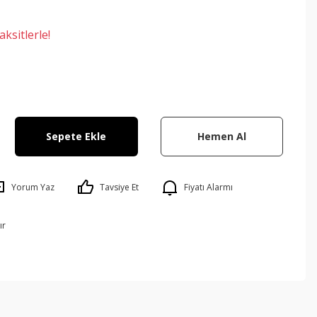
ksitlerle!
Sepete Ekle
Hemen Al
Yorum Yaz
Tavsiye Et
Fiyatı Alarmı
ır