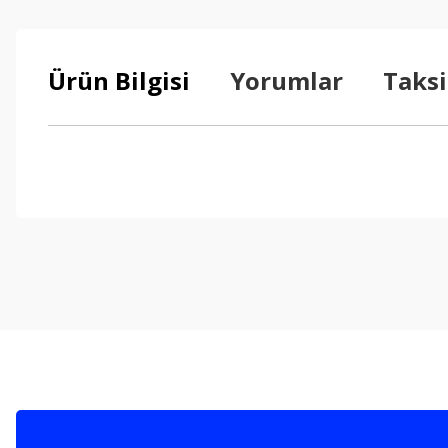
Ürün Bilgisi
Yorumlar
Taksi
Bu ürünün fiyat bilgisi, resim, ürün açıklamalarında ve diğer konul
Görüş ve önerileriniz için teşekkür ederiz.
Ürün resmi kalitesiz, bozuk veya görüntülenemiyor.
Ürün açıklamasında eksik bilgiler bulunuyor.
Ürün bilgilerinde hatalar bulunuyor.
Ürün fiyatı diğer sitelerden daha pahalı.
Bu ürüne benzer farklı alternatifler olmalı.