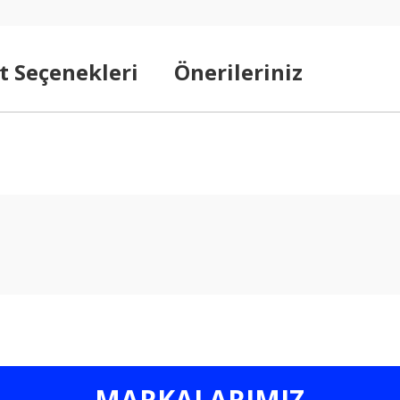
t Seçenekleri
Önerileriniz
arda yetersiz gördüğünüz noktaları öneri formunu kullanarak tarafımıza ilet
Bu ürüne ilk yorumu siz yapın!
Yorum Yaz
MARKALARIMIZ