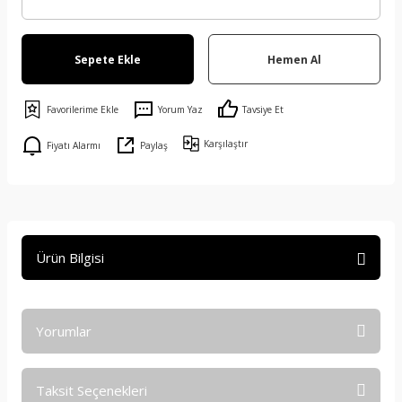
Sepete Ekle
Hemen Al
Yorum Yaz
Tavsiye Et
Karşılaştır
Fiyatı Alarmı
Paylaş
Ürün Bilgisi
Yorumlar
Taksit Seçenekleri