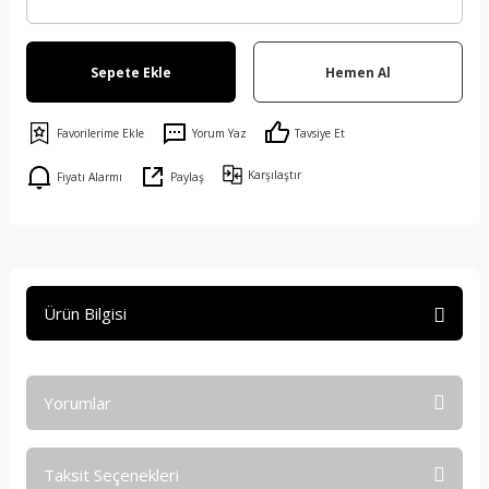
Sepete Ekle
Hemen Al
Yorum Yaz
Tavsiye Et
Karşılaştır
Fiyatı Alarmı
Paylaş
Ürün Bilgisi
Yorumlar
Taksit Seçenekleri