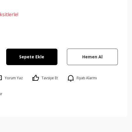
sitlerle!
Sepete Ekle
Hemen Al
Yorum Yaz
Tavsiye Et
Fiyatı Alarmı
ır