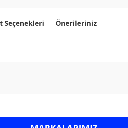
t Seçenekleri
Önerileriniz
arda yetersiz gördüğünüz noktaları öneri formunu kullanarak tarafımıza ilet
Bu ürüne ilk yorumu siz yapın!
Yorum Yaz
MARKALARIMIZ