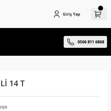
Giriş Yap
0506 811 6868
Lİ 14 T
YBR