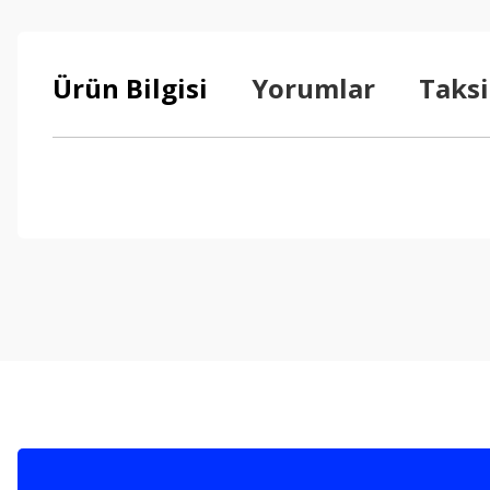
Ürün Bilgisi
Yorumlar
Taksi
Bu ürünün fiyat bilgisi, resim, ürün açıklamalarında ve diğer konul
Görüş ve önerileriniz için teşekkür ederiz.
Ürün resmi kalitesiz, bozuk veya görüntülenemiyor.
Ürün açıklamasında eksik bilgiler bulunuyor.
Ürün bilgilerinde hatalar bulunuyor.
Ürün fiyatı diğer sitelerden daha pahalı.
Bu ürüne benzer farklı alternatifler olmalı.