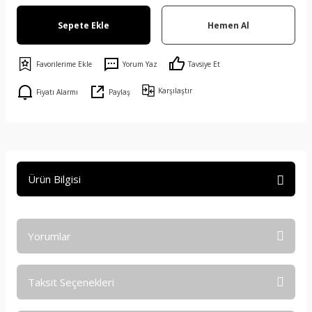
Sepete Ekle
Hemen Al
Yorum Yaz
Tavsiye Et
Karşılaştır
Fiyatı Alarmı
Paylaş
Ürün Bilgisi
Yorumlar
Taksit Seçenekleri
Bu ürüne ilk yorumu siz yapın!