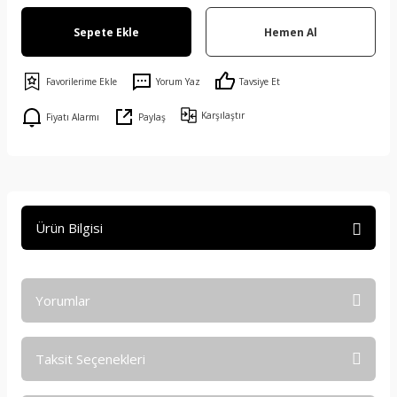
Sepete Ekle
Hemen Al
Yorum Yaz
Tavsiye Et
Karşılaştır
Fiyatı Alarmı
Paylaş
Ürün Bilgisi
Yorumlar
Taksit Seçenekleri
Bu ürüne ilk yorumu siz yapın!