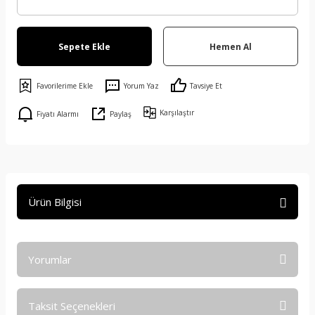
Sepete Ekle
Hemen Al
Yorum Yaz
Tavsiye Et
Karşılaştır
Fiyatı Alarmı
Paylaş
Ürün Bilgisi
Yorumlar
Taksit Seçenekleri