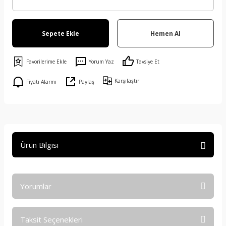
Sepete Ekle
Hemen Al
Yorum Yaz
Tavsiye Et
Karşılaştır
Fiyatı Alarmı
Paylaş
Ürün Bilgisi
Yorumlar
Taksit Seçenekleri