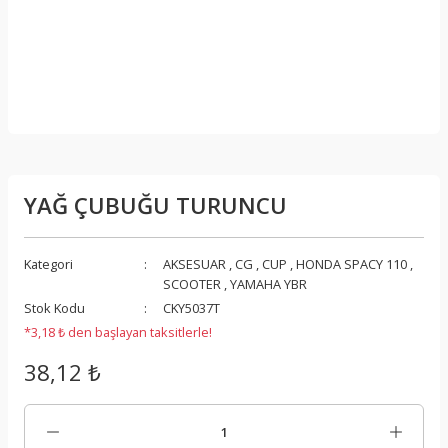
YAĞ ÇUBUĞU TURUNCU
Kategori
AKSESUAR
,
CG
,
CUP
,
HONDA SPACY 110
,
SCOOTER
,
YAMAHA YBR
Stok Kodu
CKY5037T
*3,18 ₺ den başlayan taksitlerle!
38,12 ₺