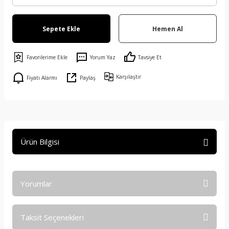
Sepete Ekle
Hemen Al
Yorum Yaz
Tavsiye Et
Karşılaştır
Fiyatı Alarmı
Paylaş
Ürün Bilgisi
Yorumlar
Taksit Seçenekleri
Bu ürüne ilk yorumu siz yapın!