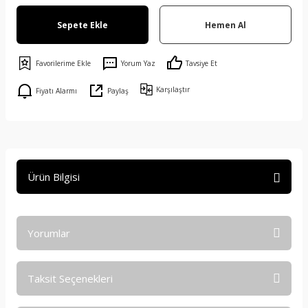
Sepete Ekle
Hemen Al
Yorum Yaz
Tavsiye Et
Karşılaştır
Fiyatı Alarmı
Paylaş
Ürün Bilgisi
Yorumlar
Taksit Seçenekleri
Bu ürüne ilk yorumu siz yapın!