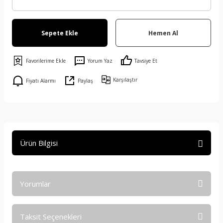
Sepete Ekle
Hemen Al
Yorum Yaz
Tavsiye Et
Karşılaştır
Fiyatı Alarmı
Paylaş
Ürün Bilgisi
Yorumlar
Taksit Seçenekleri