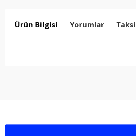
Ürün Bilgisi
Yorumlar
Taksi
Bu ürünün fiyat bilgisi, resim, ürün açıklamalarında ve diğer konul
Görüş ve önerileriniz için teşekkür ederiz.
Ürün resmi kalitesiz, bozuk veya görüntülenemiyor.
Ürün açıklamasında eksik bilgiler bulunuyor.
Ürün bilgilerinde hatalar bulunuyor.
Ürün fiyatı diğer sitelerden daha pahalı.
Bu ürüne benzer farklı alternatifler olmalı.