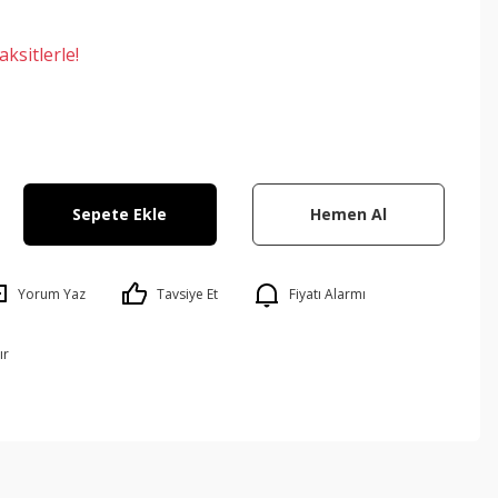
ksitlerle!
Sepete Ekle
Hemen Al
Yorum Yaz
Tavsiye Et
Fiyatı Alarmı
ır