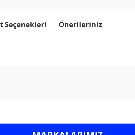
t Seçenekleri
Önerileriniz
arda yetersiz gördüğünüz noktaları öneri formunu kullanarak tarafımıza ilet
Bu ürüne ilk yorumu siz yapın!
Yorum Yaz
MARKALARIMIZ