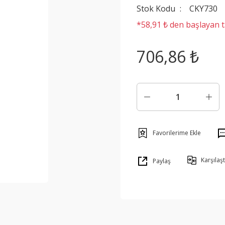
Stok Kodu
CKY730
*58,91 ₺ den başlayan ta
706,86 ₺
Karşılaşt
Paylaş