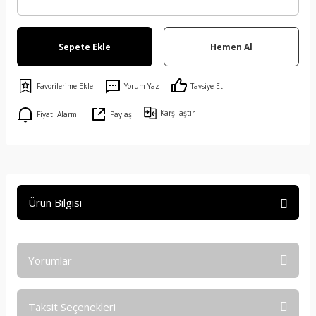
Sepete Ekle
Hemen Al
Yorum Yaz
Tavsiye Et
Karşılaştır
Fiyatı Alarmı
Paylaş
Ürün Bilgisi
Yorumlar
Taksit Seçenekleri