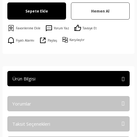
Sepete Ekle
Hemen Al
Yorum Yaz
Tavsiye Et
Karşılaştır
Fiyatı Alarmı
Paylaş
Ürün Bilgisi
Yorumlar
Taksit Seçenekleri
Bu ürüne ilk yorumu siz yapın!