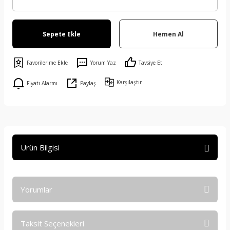
Sepete Ekle
Hemen Al
Yorum Yaz
Tavsiye Et
Karşılaştır
Fiyatı Alarmı
Paylaş
Ürün Bilgisi
Yorumlar
Taksit Seçenekleri