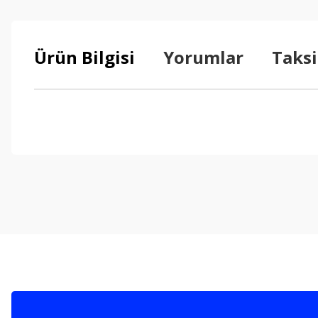
Ürün Bilgisi
Yorumlar
Taksi
Bu ürünün fiyat bilgisi, resim, ürün açıklamalarında ve diğer konul
Görüş ve önerileriniz için teşekkür ederiz.
Ürün resmi kalitesiz, bozuk veya görüntülenemiyor.
Ürün açıklamasında eksik bilgiler bulunuyor.
Ürün bilgilerinde hatalar bulunuyor.
Ürün fiyatı diğer sitelerden daha pahalı.
Bu ürüne benzer farklı alternatifler olmalı.