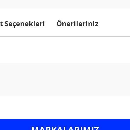
t Seçenekleri
Önerileriniz
arda yetersiz gördüğünüz noktaları öneri formunu kullanarak tarafımıza ilet
Bu ürüne ilk yorumu siz yapın!
Yorum Yaz
MARKALARIMIZ