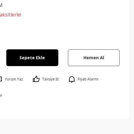
M
ksitlerle!
Sepete Ekle
Hemen Al
Yorum Yaz
Tavsiye Et
Fiyatı Alarmı
ır