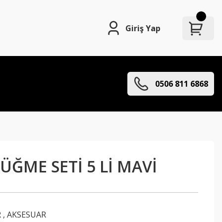
Giriş Yap
0506 811 6868
ÜĞME SETİ 5 Lİ MAVİ
R
,
AKSESUAR