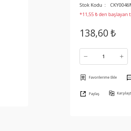
Stok Kodu
CKY0046
*11,55 ₺ den başlayan ta
138,60 ₺
Karşılaşt
Paylaş