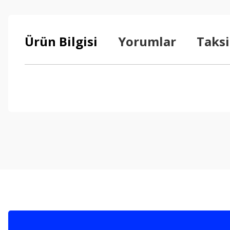
Ürün Bilgisi
Yorumlar
Taksi
Bu ürünün fiyat bilgisi, resim, ürün açıklamalarında ve diğer konul
Görüş ve önerileriniz için teşekkür ederiz.
Ürün resmi kalitesiz, bozuk veya görüntülenemiyor.
Ürün açıklamasında eksik bilgiler bulunuyor.
Ürün bilgilerinde hatalar bulunuyor.
Ürün fiyatı diğer sitelerden daha pahalı.
Bu ürüne benzer farklı alternatifler olmalı.