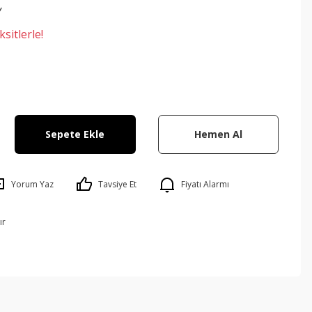
Y
sitlerle!
Sepete Ekle
Hemen Al
Yorum Yaz
Tavsiye Et
Fiyatı Alarmı
ır