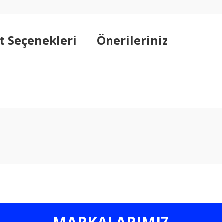
t Seçenekleri
Önerileriniz
arda yetersiz gördüğünüz noktaları öneri formunu kullanarak tarafımıza ilet
Bu ürüne ilk yorumu siz yapın!
Yorum Yaz
MARKALARIMIZ