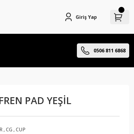
Giriş Yap
0506 811 6868
FREN PAD YEŞİL
R
,
CG
,
CUP