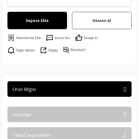
Sepete Ekle
Hemen Al
Yorum Yaz
Tavsiye Et
Karşılaştır
Fiyatı Alarmı
Paylaş
Ürün Bilgisi
Yorumlar
Taksit Seçenekleri