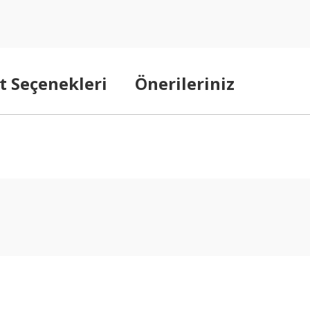
t Seçenekleri
Önerileriniz
arda yetersiz gördüğünüz noktaları öneri formunu kullanarak tarafımıza ilet
Bu ürüne ilk yorumu siz yapın!
Yorum Yaz