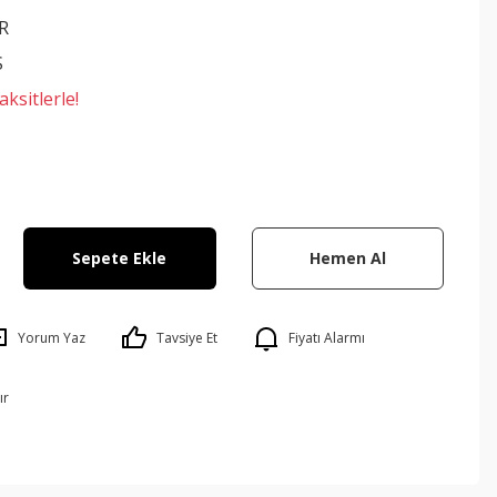
R
S
ksitlerle!
Sepete Ekle
Hemen Al
Yorum Yaz
Tavsiye Et
Fiyatı Alarmı
ır