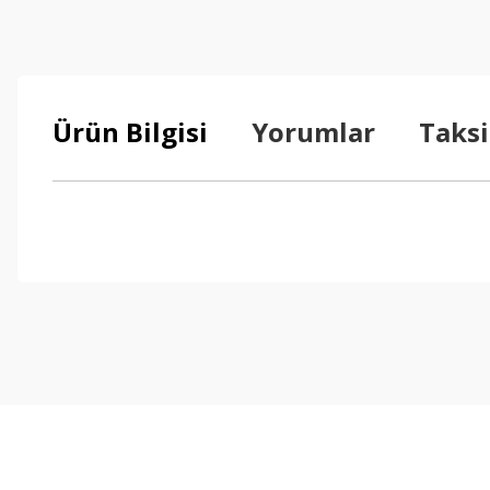
Ürün Bilgisi
Yorumlar
Taksi
Bu ürünün fiyat bilgisi, resim, ürün açıklamalarında ve diğer konul
Görüş ve önerileriniz için teşekkür ederiz.
Ürün resmi kalitesiz, bozuk veya görüntülenemiyor.
Ürün açıklamasında eksik bilgiler bulunuyor.
Ürün bilgilerinde hatalar bulunuyor.
Ürün fiyatı diğer sitelerden daha pahalı.
Bu ürüne benzer farklı alternatifler olmalı.