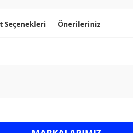
t Seçenekleri
Önerileriniz
arda yetersiz gördüğünüz noktaları öneri formunu kullanarak tarafımıza ilet
Bu ürüne ilk yorumu siz yapın!
Yorum Yaz
MARKALARIMIZ