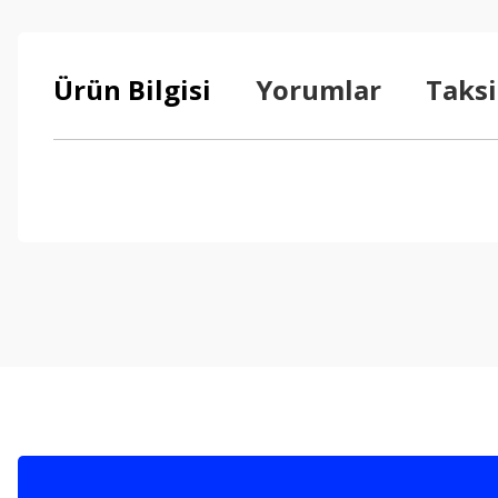
Ürün Bilgisi
Yorumlar
Taksi
Bu ürünün fiyat bilgisi, resim, ürün açıklamalarında ve diğer konul
Görüş ve önerileriniz için teşekkür ederiz.
Ürün resmi kalitesiz, bozuk veya görüntülenemiyor.
Ürün açıklamasında eksik bilgiler bulunuyor.
Ürün bilgilerinde hatalar bulunuyor.
Ürün fiyatı diğer sitelerden daha pahalı.
Bu ürüne benzer farklı alternatifler olmalı.