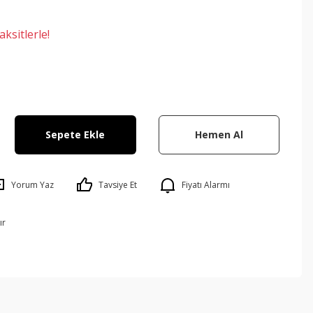
ksitlerle!
Sepete Ekle
Hemen Al
Yorum Yaz
Tavsiye Et
Fiyatı Alarmı
ır