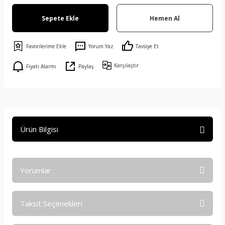
Sepete Ekle
Hemen Al
Yorum Yaz
Tavsiye Et
Karşılaştır
Fiyatı Alarmı
Paylaş
Ürün Bilgisi
Yorumlar
Taksit Seçenekleri
Bu ürüne ilk yorumu siz yapın!