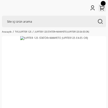
Anasayfa
TVS JUPİTER 125
JUPİTER 125 STATÖR+MANYETO JUPITER125 E4-E5 ORJ