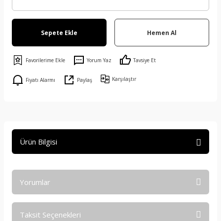
Sepete Ekle
Hemen Al
Yorum Yaz
Tavsiye Et
Karşılaştır
Fiyatı Alarmı
Paylaş
Ürün Bilgisi
Yorumlar
Taksit Seçenekleri