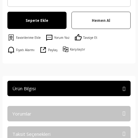
Sepete Ekle
Hemen Al
Yorum Yaz
Tavsiye Et
Karşılaştır
Fiyatı Alarmı
Paylaş
Ürün Bilgisi
Yorumlar
Taksit Seçenekleri