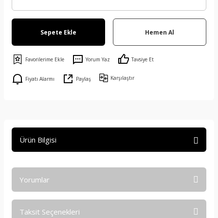
Sepete Ekle
Hemen Al
Yorum Yaz
Tavsiye Et
Karşılaştır
Fiyatı Alarmı
Paylaş
Ürün Bilgisi
Yorumlar
Taksit Seçenekleri