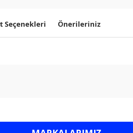
t Seçenekleri
Önerileriniz
arda yetersiz gördüğünüz noktaları öneri formunu kullanarak tarafımıza ilet
Bu ürüne ilk yorumu siz yapın!
Yorum Yaz
MARKALARIMIZ