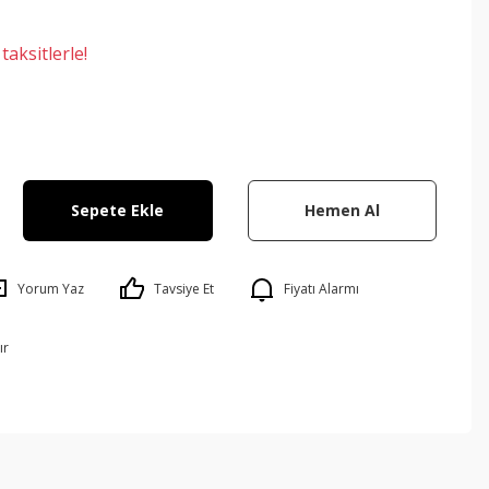
aksitlerle!
Sepete Ekle
Hemen Al
Yorum Yaz
Tavsiye Et
Fiyatı Alarmı
ır