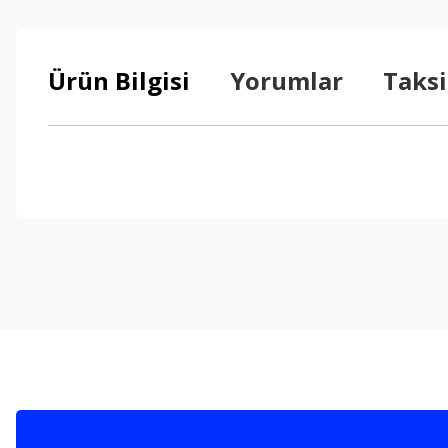
Ürün Bilgisi
Yorumlar
Taksi
Bu ürünün fiyat bilgisi, resim, ürün açıklamalarında ve diğer konul
Görüş ve önerileriniz için teşekkür ederiz.
Ürün resmi kalitesiz, bozuk veya görüntülenemiyor.
Ürün açıklamasında eksik bilgiler bulunuyor.
Ürün bilgilerinde hatalar bulunuyor.
Ürün fiyatı diğer sitelerden daha pahalı.
Bu ürüne benzer farklı alternatifler olmalı.