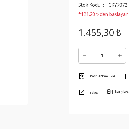
Stok Kodu
CKY7072
*121,28 ₺ den başlayan t
1.455,30 ₺
Karşılaşt
Paylaş