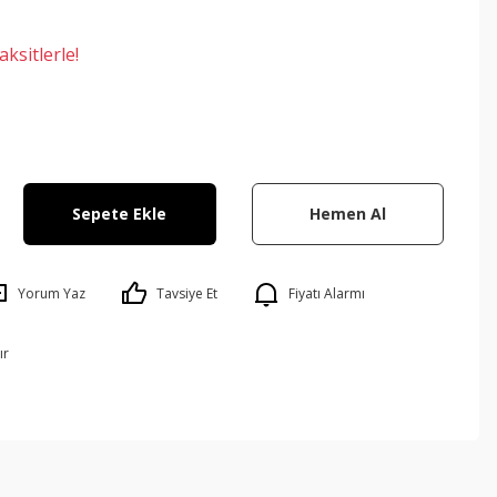
ksitlerle!
Sepete Ekle
Hemen Al
Yorum Yaz
Tavsiye Et
Fiyatı Alarmı
ır