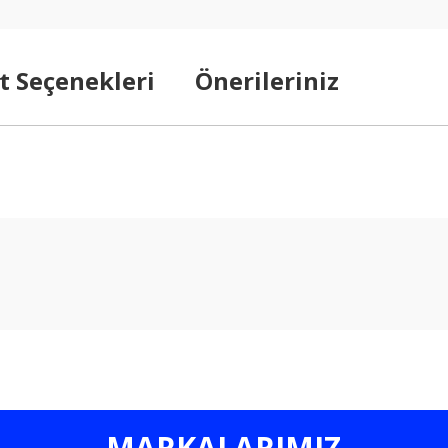
t Seçenekleri
Önerileriniz
arda yetersiz gördüğünüz noktaları öneri formunu kullanarak tarafımıza ilet
Bu ürüne ilk yorumu siz yapın!
Yorum Yaz
MARKALARIMIZ