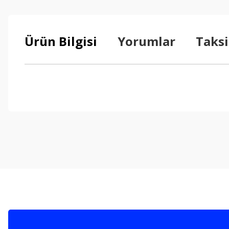
Ürün Bilgisi
Yorumlar
Taksi
Bu ürünün fiyat bilgisi, resim, ürün açıklamalarında ve diğer konul
Görüş ve önerileriniz için teşekkür ederiz.
Ürün resmi kalitesiz, bozuk veya görüntülenemiyor.
Ürün açıklamasında eksik bilgiler bulunuyor.
Ürün bilgilerinde hatalar bulunuyor.
Ürün fiyatı diğer sitelerden daha pahalı.
Bu ürüne benzer farklı alternatifler olmalı.