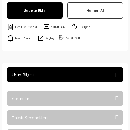
Sepete Ekle
Hemen Al
Yorum Yaz
Tavsiye Et
Karşılaştır
Fiyatı Alarmı
Paylaş
Ürün Bilgisi
Yorumlar
Taksit Seçenekleri
Bu ürüne ilk yorumu siz yapın!