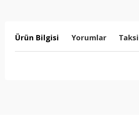
Ürün Bilgisi
Yorumlar
Taksi
Bu ürünün fiyat bilgisi, resim, ürün açıklamalarında ve diğer konul
Görüş ve önerileriniz için teşekkür ederiz.
Ürün resmi kalitesiz, bozuk veya görüntülenemiyor.
Ürün açıklamasında eksik bilgiler bulunuyor.
Ürün bilgilerinde hatalar bulunuyor.
Ürün fiyatı diğer sitelerden daha pahalı.
Bu ürüne benzer farklı alternatifler olmalı.