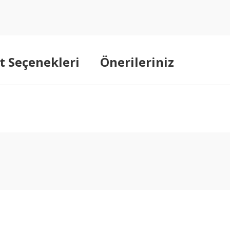
t Seçenekleri
Önerileriniz
arda yetersiz gördüğünüz noktaları öneri formunu kullanarak tarafımıza ilet
Bu ürüne ilk yorumu siz yapın!
Yorum Yaz