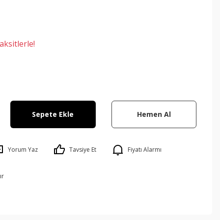
ksitlerle!
Sepete Ekle
Hemen Al
Yorum Yaz
Tavsiye Et
Fiyatı Alarmı
ır