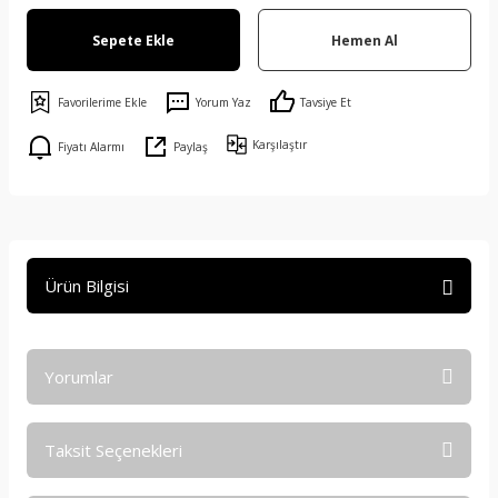
Sepete Ekle
Hemen Al
Yorum Yaz
Tavsiye Et
Karşılaştır
Fiyatı Alarmı
Paylaş
Ürün Bilgisi
Yorumlar
Taksit Seçenekleri
Bu ürüne ilk yorumu siz yapın!