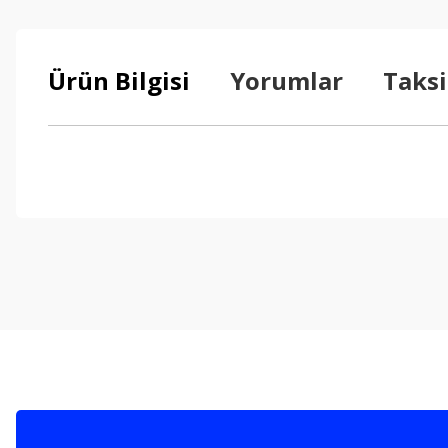
Ürün Bilgisi
Yorumlar
Taksi
Bu ürünün fiyat bilgisi, resim, ürün açıklamalarında ve diğer konul
Görüş ve önerileriniz için teşekkür ederiz.
Ürün resmi kalitesiz, bozuk veya görüntülenemiyor.
Ürün açıklamasında eksik bilgiler bulunuyor.
Ürün bilgilerinde hatalar bulunuyor.
Ürün fiyatı diğer sitelerden daha pahalı.
Bu ürüne benzer farklı alternatifler olmalı.