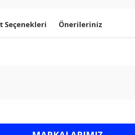
t Seçenekleri
Önerileriniz
arda yetersiz gördüğünüz noktaları öneri formunu kullanarak tarafımıza ilet
Bu ürüne ilk yorumu siz yapın!
Yorum Yaz
MARKALARIMIZ