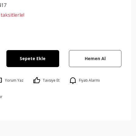
417
aksitlerle!
Sepete Ekle
Hemen Al
Yorum Yaz
Tavsiye Et
Fiyatı Alarmı
ır