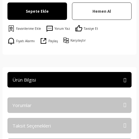
Sepete Ekle
Hemen Al
Yorum Yaz
Tavsiye Et
Karşılaştır
Fiyatı Alarmı
Paylaş
Ürün Bilgisi
Yorumlar
Taksit Seçenekleri
Bu ürüne ilk yorumu siz yapın!