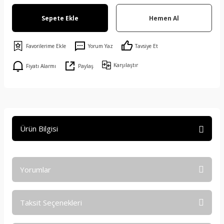
Sepete Ekle
Hemen Al
Yorum Yaz
Tavsiye Et
Karşılaştır
Fiyatı Alarmı
Paylaş
Ürün Bilgisi
Yorumlar
Taksit Seçenekleri
Bu ürüne ilk yorumu siz yapın!