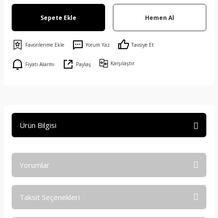
Sepete Ekle
Hemen Al
Yorum Yaz
Tavsiye Et
Karşılaştır
Fiyatı Alarmı
Paylaş
Ürün Bilgisi
Yorumlar
Taksit Seçenekleri
Bu ürüne ilk yorumu siz yapın!