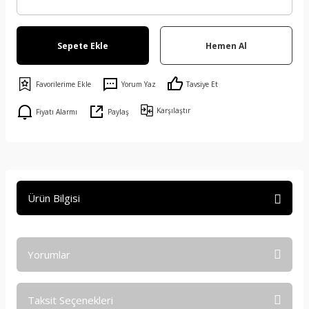
Sepete Ekle
Hemen Al
Yorum Yaz
Tavsiye Et
Karşılaştır
Fiyatı Alarmı
Paylaş
Ürün Bilgisi
Yorumlar
Taksit Seçenekleri