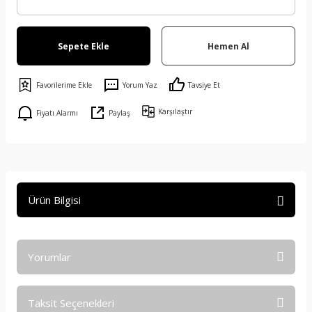
Sepete Ekle
Hemen Al
Yorum Yaz
Tavsiye Et
Karşılaştır
Fiyatı Alarmı
Paylaş
Ürün Bilgisi
Yorumlar
Taksit Seçenekleri