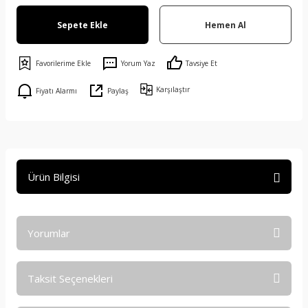
Sepete Ekle
Hemen Al
Yorum Yaz
Tavsiye Et
Karşılaştır
Fiyatı Alarmı
Paylaş
Ürün Bilgisi
Yorumlar
Taksit Seçenekleri
Bu ürüne ilk yorumu siz yapın!