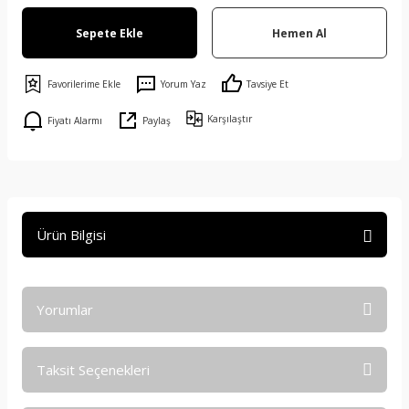
Sepete Ekle
Hemen Al
Yorum Yaz
Tavsiye Et
Karşılaştır
Fiyatı Alarmı
Paylaş
Ürün Bilgisi
Yorumlar
Taksit Seçenekleri
Bu ürüne ilk yorumu siz yapın!