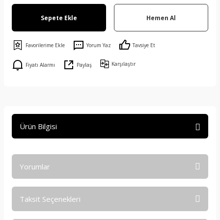
Sepete Ekle
Hemen Al
Yorum Yaz
Tavsiye Et
Karşılaştır
Fiyatı Alarmı
Paylaş
Ürün Bilgisi
Yorumlar
Taksit Seçenekleri
Bu ürüne ilk yorumu siz yapın!