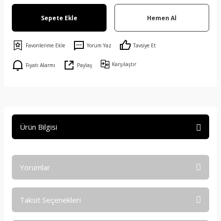
Sepete Ekle
Hemen Al
Yorum Yaz
Tavsiye Et
Karşılaştır
Fiyatı Alarmı
Paylaş
Ürün Bilgisi
Yorumlar
Taksit Seçenekleri
Bu ürüne ilk yorumu siz yapın!