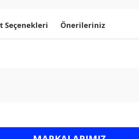
t Seçenekleri
Önerileriniz
arda yetersiz gördüğünüz noktaları öneri formunu kullanarak tarafımıza ilet
Bu ürüne ilk yorumu siz yapın!
Yorum Yaz
MARKALARIMIZ