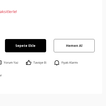
ksitlerle!
Sepete Ekle
Hemen Al
Yorum Yaz
Tavsiye Et
Fiyatı Alarmı
ır