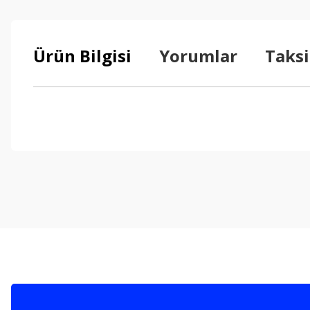
Ürün Bilgisi
Yorumlar
Taksi
Bu ürünün fiyat bilgisi, resim, ürün açıklamalarında ve diğer konul
Görüş ve önerileriniz için teşekkür ederiz.
Ürün resmi kalitesiz, bozuk veya görüntülenemiyor.
Ürün açıklamasında eksik bilgiler bulunuyor.
Ürün bilgilerinde hatalar bulunuyor.
Ürün fiyatı diğer sitelerden daha pahalı.
Bu ürüne benzer farklı alternatifler olmalı.