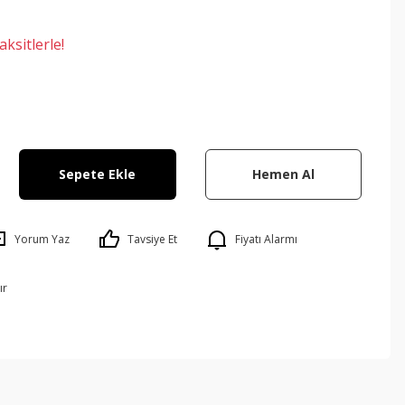
ksitlerle!
Sepete Ekle
Hemen Al
Yorum Yaz
Tavsiye Et
Fiyatı Alarmı
ır