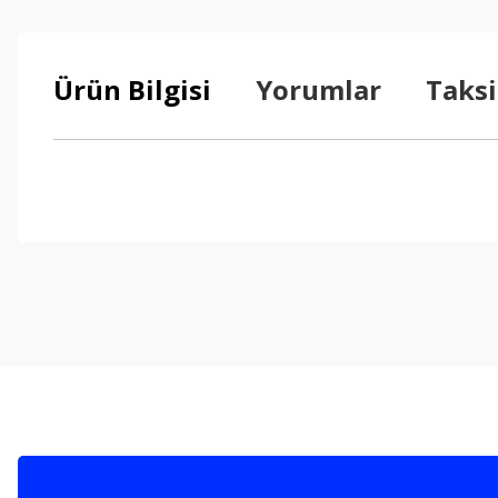
Ürün Bilgisi
Yorumlar
Taksi
Bu ürünün fiyat bilgisi, resim, ürün açıklamalarında ve diğer konul
Görüş ve önerileriniz için teşekkür ederiz.
Ürün resmi kalitesiz, bozuk veya görüntülenemiyor.
Ürün açıklamasında eksik bilgiler bulunuyor.
Ürün bilgilerinde hatalar bulunuyor.
Ürün fiyatı diğer sitelerden daha pahalı.
Bu ürüne benzer farklı alternatifler olmalı.