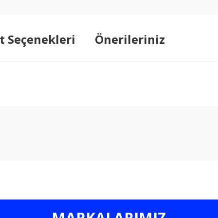
t Seçenekleri
Önerileriniz
arda yetersiz gördüğünüz noktaları öneri formunu kullanarak tarafımıza ilet
Bu ürüne ilk yorumu siz yapın!
Yorum Yaz
MARKALARIMIZ