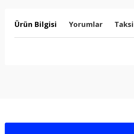
Ürün Bilgisi
Yorumlar
Taksi
Bu ürünün fiyat bilgisi, resim, ürün açıklamalarında ve diğer konul
Görüş ve önerileriniz için teşekkür ederiz.
Ürün resmi kalitesiz, bozuk veya görüntülenemiyor.
Ürün açıklamasında eksik bilgiler bulunuyor.
Ürün bilgilerinde hatalar bulunuyor.
Ürün fiyatı diğer sitelerden daha pahalı.
Bu ürüne benzer farklı alternatifler olmalı.