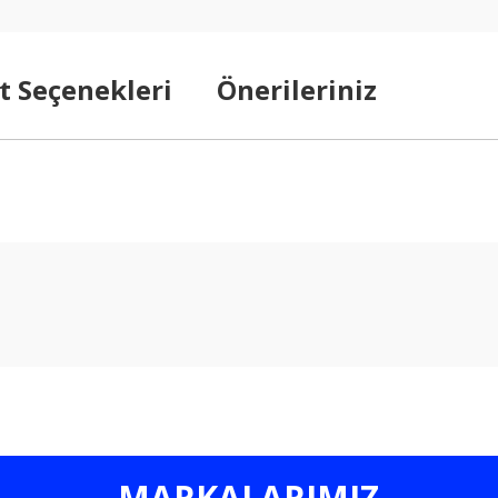
t Seçenekleri
Önerileriniz
arda yetersiz gördüğünüz noktaları öneri formunu kullanarak tarafımıza ilet
Bu ürüne ilk yorumu siz yapın!
Yorum Yaz
MARKALARIMIZ