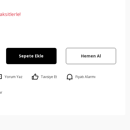
ksitlerle!
Sepete Ekle
Hemen Al
Yorum Yaz
Tavsiye Et
Fiyatı Alarmı
ır