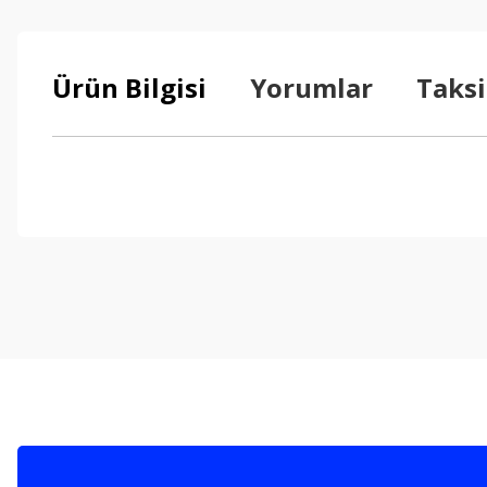
Ürün Bilgisi
Yorumlar
Taksi
Bu ürünün fiyat bilgisi, resim, ürün açıklamalarında ve diğer konul
Görüş ve önerileriniz için teşekkür ederiz.
Ürün resmi kalitesiz, bozuk veya görüntülenemiyor.
Ürün açıklamasında eksik bilgiler bulunuyor.
Ürün bilgilerinde hatalar bulunuyor.
Ürün fiyatı diğer sitelerden daha pahalı.
Bu ürüne benzer farklı alternatifler olmalı.