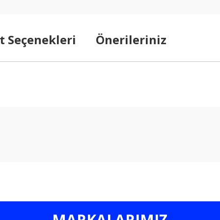
t Seçenekleri
Önerileriniz
arda yetersiz gördüğünüz noktaları öneri formunu kullanarak tarafımıza ilet
Bu ürüne ilk yorumu siz yapın!
Yorum Yaz
MARKALARIMIZ