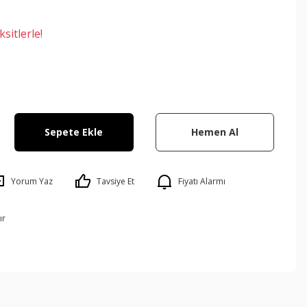
sitlerle!
Sepete Ekle
Hemen Al
Yorum Yaz
Tavsiye Et
Fiyatı Alarmı
ır