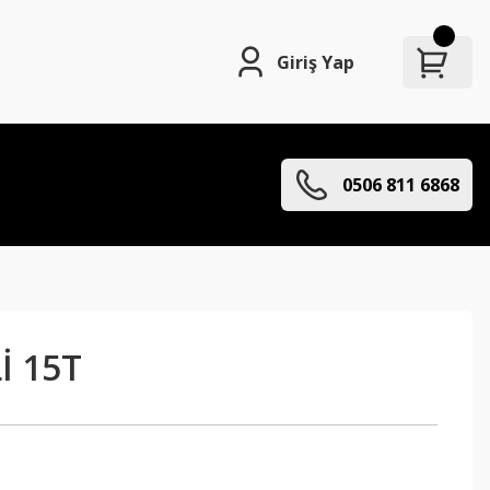
Giriş Yap
0506 811 6868
İ 15T