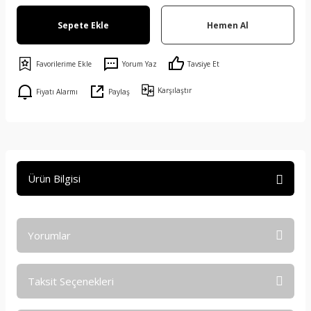
Sepete Ekle
Hemen Al
Yorum Yaz
Tavsiye Et
Karşılaştır
Fiyatı Alarmı
Paylaş
Ürün Bilgisi
Yorumlar
Taksit Seçenekleri
Bu ürüne ilk yorumu siz yapın!