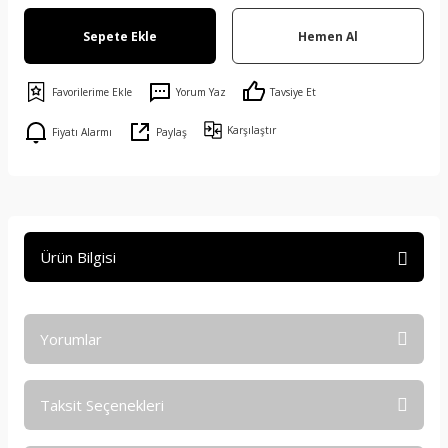
Sepete Ekle
Hemen Al
Yorum Yaz
Tavsiye Et
Karşılaştır
Fiyatı Alarmı
Paylaş
Ürün Bilgisi
Yorumlar
Taksit Seçenekleri
Bu ürüne ilk yorumu siz yapın!